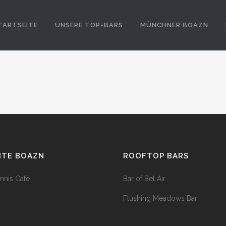
TARTSEITE
UNSERE TOP-BARS
MÜNCHNER BOAZN
HTE BOAZN
ROOFTOP BARS
nnis Café
Bar of Bel Air
Flushing Meadows Bar