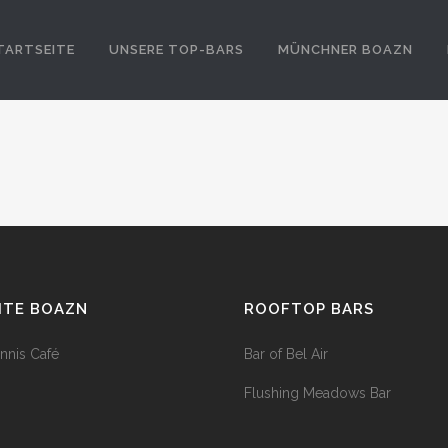
TARTSEITE
UNSERE TOP-BARS
MÜNCHNER BOAZN
HTE BOAZN
ROOFTOP BARS
nnis Café
Bar of Bel Air
Flushing Meadows Bar