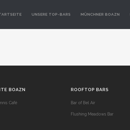
TARTSEITE
UNSERE TOP-BARS
MÜNCHNER BOAZN
HTE BOAZN
ROOFTOP BARS
nnis Café
Bar of Bel Air
Flushing Meadows Bar