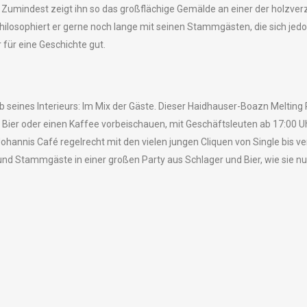
g. Zumindest zeigt ihn so das großflächige Gemälde an einer der holzve
philosophiert er gerne noch lange mit seinen Stammgästen, die sich je
 für eine Geschichte gut.
b seines Interieurs: Im Mix der Gäste. Dieser Haidhauser-Boazn Melting
s Bier oder einen Kaffee vorbeischauen, mit Geschäftsleuten ab 17:00 Uhr
annis Café regelrecht mit den vielen jungen Cliquen von Single bis ver
nd Stammgäste in einer großen Party aus Schlager und Bier, wie sie n