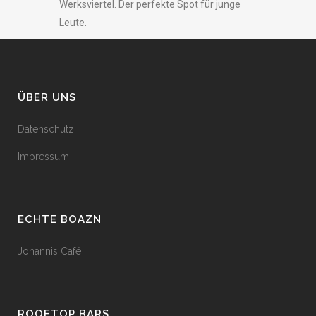
Werksviertel. Der perfekte Spot für junge
Leute.
ÜBER UNS
Datenschutz
Impressum
ECHTE BOAZN
Johannis Café
ROOFTOP BARS